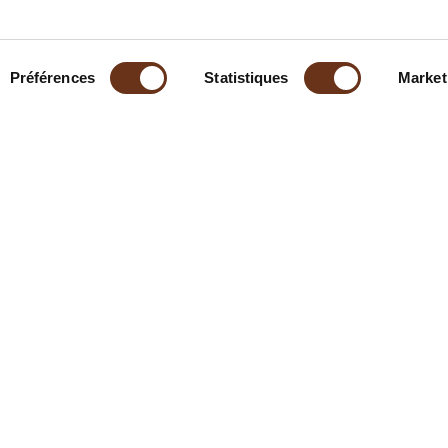
Préférences
Statistiques
Market
À propos
⠀⠀
Contact
FAQ
Emplois