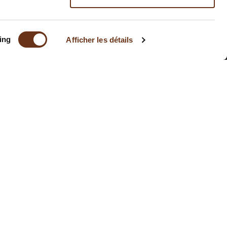
ing
Afficher les détails
S'INSCRIRE À L'INFOLETTRE
1 888 724-6944
130 Avenue Belzile
Rimouski, Québec
G5L 3E4
Canada